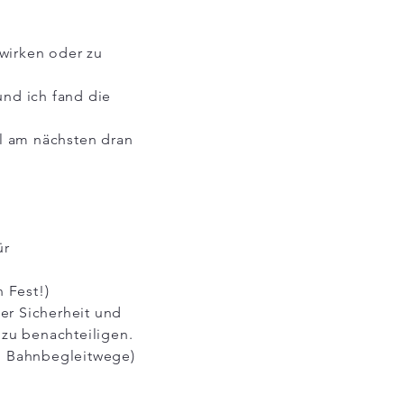
wirken oder zu
nd ich fand die
l am nächsten dran
ür
n Fest!)
er Sicherheit und
 zu benachteiligen.
t: Bahnbegleitwege)