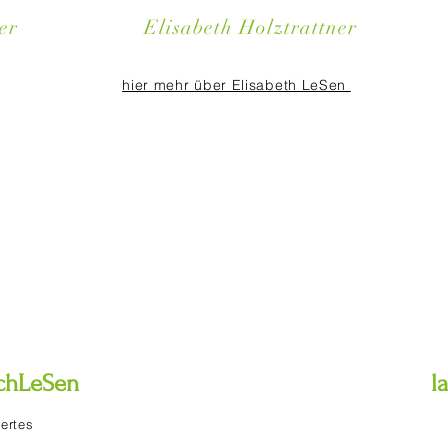
er
Elisabeth Holztrattner
hier mehr über Elisabeth LeSen
chLeSen
l
ertes